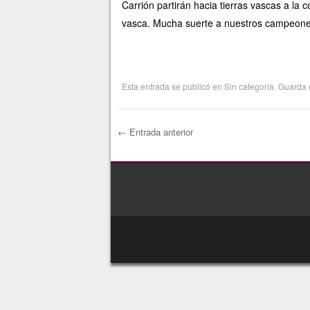
Carrión partirán hacia tierras vascas a la 
vasca. Mucha suerte a nuestros campeones
Esta entrada se publicó en
Sin categoría
. Guarda 
←
Entrada anterior
Navegación de ent