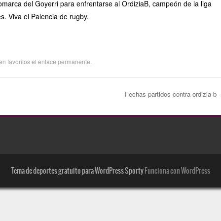
comarca del Goyerri para enfrentarse al OrdiziaB, campeón de la liga
. Viva el Palencia de rugby.
en favoritos el
enlace permanente
.
Fechas partidos contra ordizia b
radas
Tema de deportes gratuito para WordPress Sporty
Funciona con WordPress