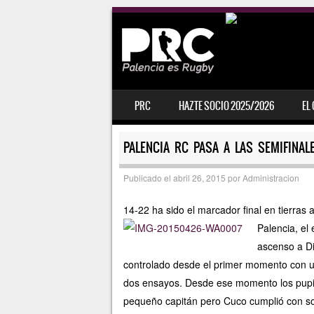
SALTAR AL CONTENIDO
PRC
HAZTE SOCIO 2025/2026
EL
MENÚ
PALENCIA RC PASA A LAS SEMIFINAL
Publicado el
abril 26, 2015
por
Administracion
14-22 ha sido el marcador final en tierras 
Palencia, el
ascenso a Di
controlado desde el primer momento con u
dos ensayos. Desde ese momento los pupilos 
pequeño capitán pero Cuco cumplió con sol