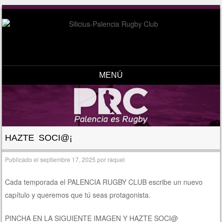
MENÚ
Saltar al contenido
HAZTE SOCI@¡
Publicado el
septiembre 17, 2025
por
raquel
Cada temporada el PALENCIA RUGBY CLUB escribe un nuevo
capítulo y queremos que tú seas protagonista.
PINCHA EN LA SIGUIENTE IMAGEN Y HAZTE SOCI@