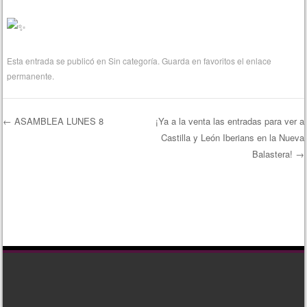
Esta entrada se publicó en
Sin categoría
. Guarda en favoritos el
enlace
permanente
.
←
ASAMBLEA LUNES 8
¡Ya a la venta las entradas para ver a
Castilla y León Iberians en la Nueva
Navegación de entradas
Balastera!
→