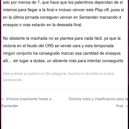
ado por menos de 7, que hace que los palentinos dependan de sí
mismos para llegar a la final e incluso vencer este Play-off, pues si
en la última jornada consiguen vencer en Santander marcando 4
ensayos o mas estarán en la deseada final.
No obstante la machada no se plantea para nada fácil, ya que la
victoria en el feudo del CRS se vende cara y esta temporada
ningún conjunto ha conseguido marcar esa cantidad de ensayos
allí… sin lugar a dudas, un aliciente más para intentar conseguirlo.
Esta entrada se publicó en
Sin categoría
. Guarda en favoritos el
enlace
permanente
.
←
Victoria importante frente a
Victoria clara y clasificacion para la
Santander
final
→
Navegación de entradas