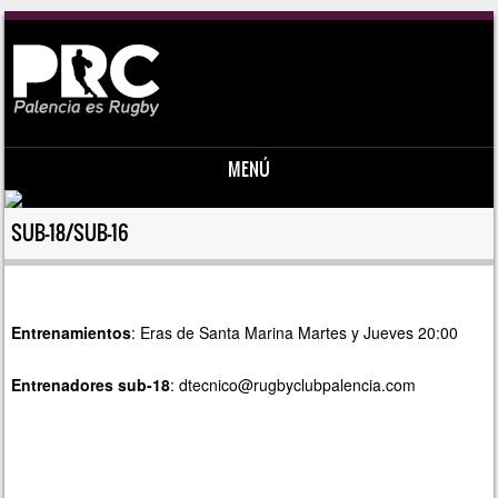
MENÚ
Saltar al contenido
SUB-18/SUB-16
Entrenamientos
: Eras de Santa Marina Martes y Jueves 20:00
Entrenadores sub-18
: dtecnico@rugbyclubpalencia.com