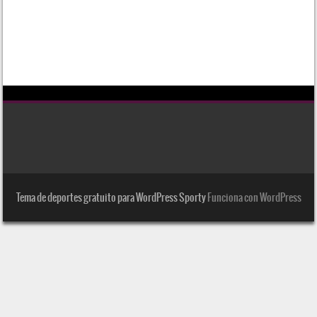
Tema de deportes gratuito para WordPress Sporty
Funciona con WordPress